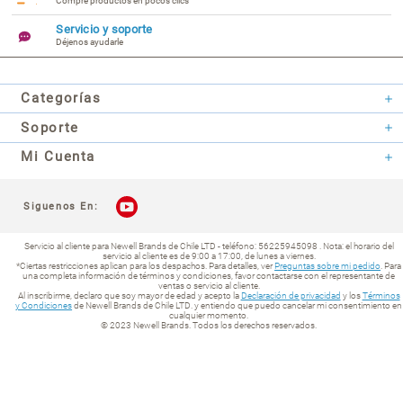
Bolígrafo Jotter Parker victoria
Bolígrafo Jotter ori
violeta
magent
Bolígrafo Jotter Parker chelsea
Bolígrafo Jotter Par
naranja
azul