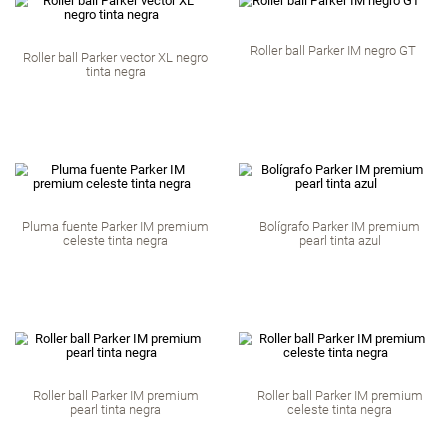
Bolígrafo Parker u
Parker IM Monochrome Ballpoint
black CT tint
Pen, Acabado Borgoña y
Detalles, Tinta Azul, Punto Medio,
Caja de Regalo
Bolígrafo Parker urban vibrant
Roller ball Parker v
magenta CT tinta azul
tinta neg